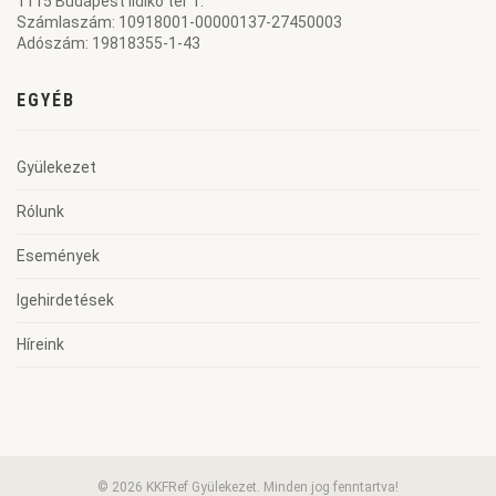
1115 Budapest Ildikó tér 1.
Számlaszám: 10918001-00000137-27450003
Adószám: 19818355-1-43
EGYÉB
Gyülekezet
Rólunk
Események
Igehirdetések
Híreink
© 2026 KKFRef Gyülekezet. Minden jog fenntartva!