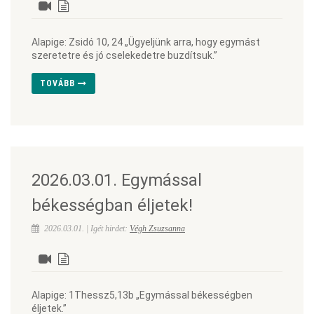
Alapige: Zsidó 10, 24 „Ügyeljünk arra, hogy egymást
szeretetre és jó cselekedetre buzdítsuk.”
TOVÁBB
2026.03.01. Egymással
békességban éljetek!
2026.03.01. | Igét hirdet:
Végh Zsuzsanna
Alapige: 1Thessz5,13b „Egymással békességben
éljetek.”