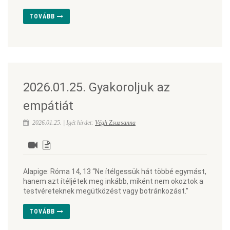
TOVÁBB
2026.01.25. Gyakoroljuk az
empátiát
2026.01.25. | Igét hirdet:
Végh Zsuzsanna
Alapige: Róma 14, 13 “Ne ítélgessük hát többé egymást,
hanem azt ítéljétek meg inkább, miként nem okoztok a
testvéreteknek megütközést vagy botránkozást.”
TOVÁBB