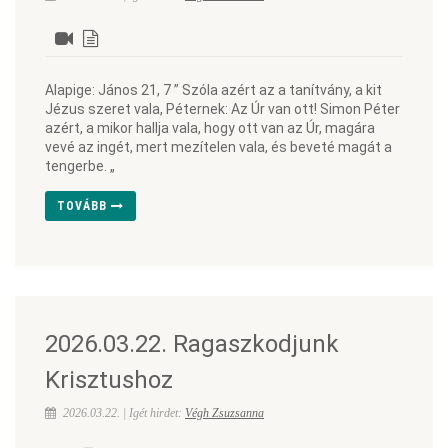
Alapige: János 21, 7 ” Szóla azért az a tanítvány, a kit
Jézus szeret vala, Péternek: Az Úr van ott! Simon Péter
azért, a mikor hallja vala, hogy ott van az Úr, magára
vevé az ingét, mert mezítelen vala, és beveté magát a
tengerbe. „
TOVÁBB
2026.03.22. Ragaszkodjunk
Krisztushoz
2026.03.22. | Igét hirdet:
Végh Zsuzsanna