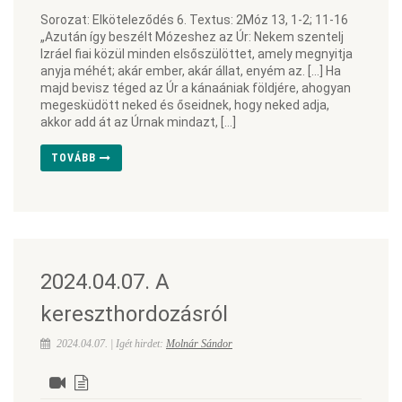
Sorozat: Elköteleződés 6. Textus: 2Móz 13, 1-2; 11-16
„Azután így beszélt Mózeshez az Úr: Nekem szentelj
Izráel fiai közül minden elsőszülöttet, amely megnyitja
anyja méhét; akár ember, akár állat, enyém az. […] Ha
majd bevisz téged az Úr a kánaániak földjére, ahogyan
megesküdött neked és őseidnek, hogy neked adja,
akkor add át az Úrnak mindazt, […]
TOVÁBB
2024.04.07. A
kereszthordozásról
2024.04.07. | Igét hirdet:
Molnár Sándor