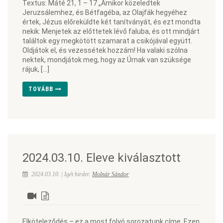
Textus: Máté 21, 1 – 17 „Amikor közeledtek
Jeruzsálemhez, és Bétfagéba, az Olajfák hegyéhez
értek, Jézus előreküldte két tanítványát, és ezt mondta
nekik: Menjetek az előttetek lévő faluba, és ott mindjárt
találtok egy megkötött szamarat a csikójával együtt.
Oldjátok el, és vezessétek hozzám! Ha valaki szólna
nektek, mondjátok meg, hogy az Úrnak van szüksége
rájuk, […]
TOVÁBB
2024.03.10. Eleve kiválasztott
2024.03.10. | Igét hirdet:
Molnár Sándor
Elköteleződés – ez a most folyó sorozatunk címe. Ezen