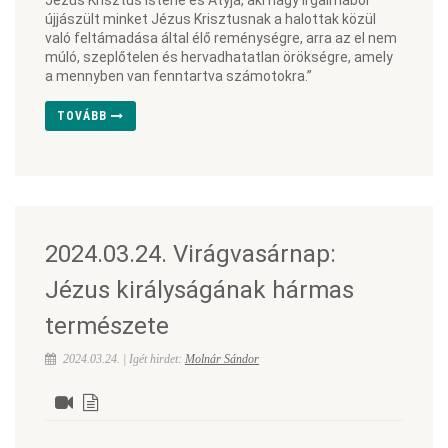
Jézus Krisztus Istene és Atyja, aki nagy irgalmából
újjászült minket Jézus Krisztusnak a halottak közül
való feltámadása által élő reménységre, arra az el nem
múló, szeplőtelen és hervadhatatlan örökségre, amely
a mennyben van fenntartva számotokra.”
TOVÁBB
2024.03.24. Virágvasárnap:
Jézus királyságának hármas
természete
2024.03.24. | Igét hirdet:
Molnár Sándor