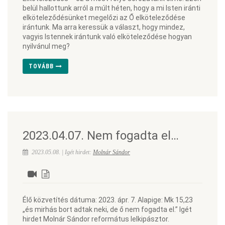
belül hallottunk arról a múlt héten, hogy a mi Isten iránti
elköteleződésünket megelőzi az Ő elköteleződése
irántunk. Ma arra keressük a választ, hogy mindez,
vagyis Istennek irántunk való elköteleződése hogyan
nyilvánul meg?
TOVÁBB
2023.04.07. Nem fogadta el…
2023.05.08. | Igét hirdet:
Molnár Sándor
Élő közvetítés dátuma: 2023. ápr. 7. Alapige: Mk 15,23
„és mirhás bort adtak neki, de ő nem fogadta el.” Igét
hirdet Molnár Sándor református lelkipásztor.