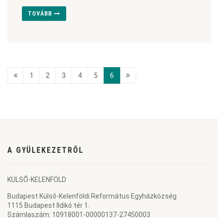
TOVÁBB
1
2
3
4
5
6
A GYÜLEKEZETRŐL
KÜLSŐ-KELENFÖLD
Budapest Külső-Kelenföldi Református Egyházközség
1115 Budapest Ildikó tér 1.
Számlaszám: 10918001-00000137-27450003