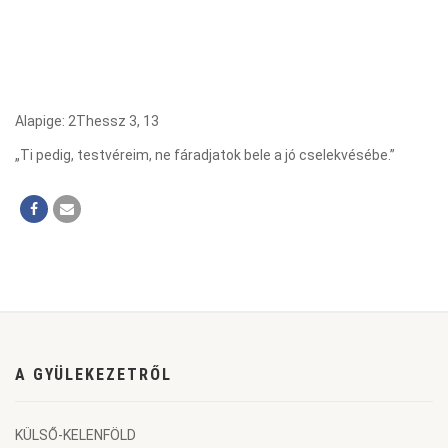
Alapige: 2Thessz 3, 13
„Ti pedig, testvéreim, ne fáradjatok bele a jó cselekvésébe.”
A GYÜLEKEZETRŐL
KÜLSŐ-KELENFÖLD