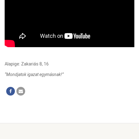
Alapige: Zakariás 8, 16
“Mondjatok igazat egymásnak!”