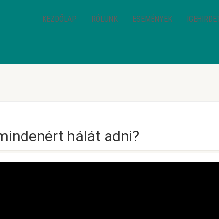
KEZDŐLAP
RÓLUNK
ESEMÉNYEK
IGEHIRDE
mindenért hálát adni?