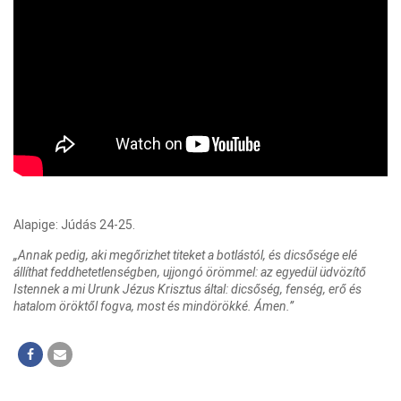
Alapige: Júdás 24-25.
„Annak pedig, aki megőrizhet titeket a botlástól, és dicsősége elé
állíthat feddhetetlenségben, ujjongó örömmel: az egyedül üdvözítő
Istennek a mi Urunk Jézus Krisztus által: dicsőség, fenség, erő és
hatalom öröktől fogva, most és mindörökké. Ámen.”