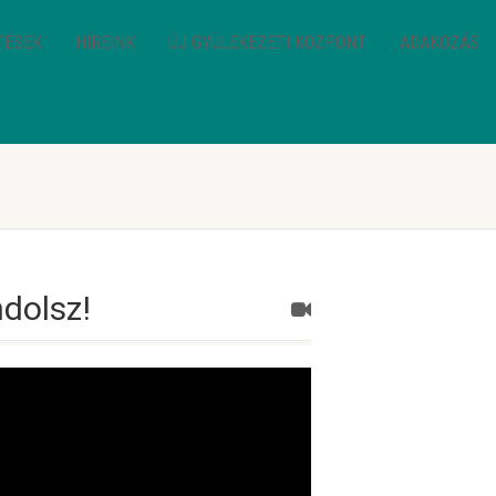
TÉSEK
HÍREINK
ÚJ GYÜLEKEZETI KÖZPONT
ADAKOZÁS
ndolsz!