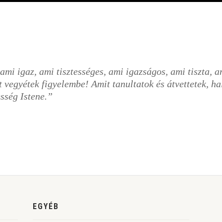
mi igaz, ami tisztességes, ami igazságos, ami tiszta, am
 vegyétek figyelembe! Amit tanultatok és átvettetek, hall
esség Istene.”
EGYÉB