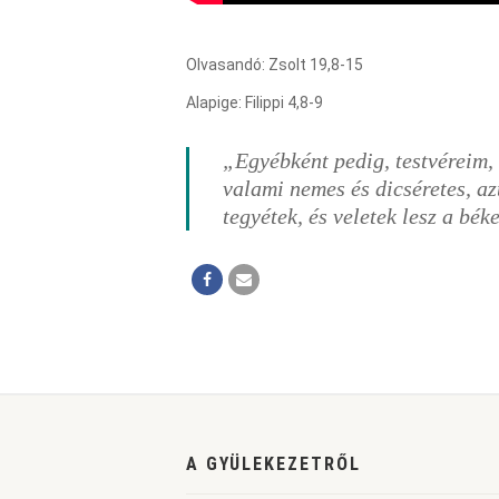
Olvasandó: Zsolt 19,8-15
Alapige: Filippi 4,8-9
„Egyébként pedig, testvéreim, a
valami nemes és dicséretes, azt
tegyétek, és veletek lesz a bék
A GYÜLEKEZETRŐL