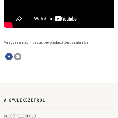
Virágvasárnap – Jézus bevonulása Jeruzsálámbe
A GYÜLEKEZETRŐL
KÜLSŐ-KELENFÖLD