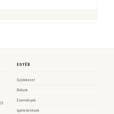
EGYÉB
Gyülekezet
Rólunk
Események
03
Igehirdetések