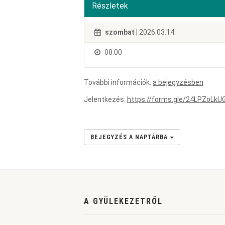
Részletek
szombat
| 2026.03.14.
08:00
További információk:
a bejegyzésben
Jelentkezés:
https://forms.gle/24LPZoLk
BEJEGYZÉS A NAPTÁRBA
A GYÜLEKEZETRŐL